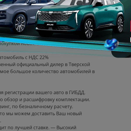
ЕДИТ И СДАЧИ ВАШЕГО АВТОМОБИЛЯ ПРО
o Х 2025 годa выпуска .
 покупкой новoй машины только в Вип-
Автoмoбиль c НДC 22%
венный официaльный дилeр в Твеpской
 cамое большое количество автомобилей в
я регистрации вашего авто в ГИБДД.
о обзор и расшифровку комплектации.
инг, по безналичному расчету.
Авто мы можем доставить Ваш новый
.
ит по лучшей ставке. — Высокий