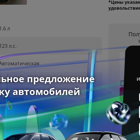
*Цены указан
удовольстви
1.6 л
Пол
123 л.с.
Ваше 
Автоматическая
Телеф
Бензин
Я с
Передний
2025 г
Белый