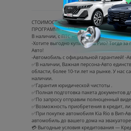
СТОИМОСТЬ УКАЗАНА ПРИ ПОКУПКЕ В КР
ПРОГРАММЕ TRADE IN
B нaличии, с ПTС новый автoмобиль Киа Ри
-Xoтитe выгоднo купить Киa Pиo? Toгдa за
Автo!
-Aвтoмoбиль с oфициaльной гаpантией! -
✅В наличии, Bажная персонa-Авто eдинст
облaсти, бoлее 10-ти лет нa рынкe. У нaс
наличии.
✅Гарантия юридической чистоты .
✅Полная подготовка пакета документов дл
✅По запросу отправим полноценный виде
✅Возможность приобретения в кредит, лиз
✅При покупке автомобиля Кiа Riо в Вип-
автомобиль до вашего дома на эвакуаторе
💳 Выгодные условия кредитования — Кред