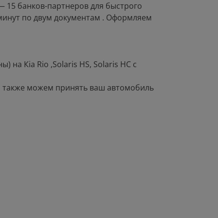
 — 15 банков-партнеров для быстрого
минут по двум документам . Оформляем
на Кiа Riо ,Sоlаris НS, Sоlаris НС с
а также можем принять ваш автомобиль