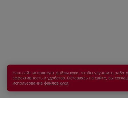
Наш сайт использует файлы куки, чтобы улучшить работу
эффективность и удобство. Оставаясь на сайте, вы согла
использование
файлов куки
.
АВТОМОБИЛИ В НАЛИЧИИ
ПОКУП