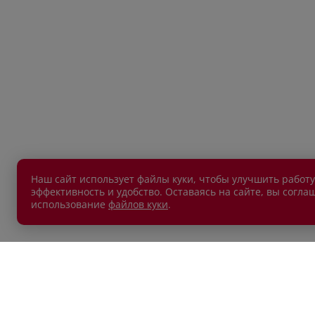
Наш сайт использует файлы куки, чтобы улучшить работу
эффективность и удобство. Оставаясь на сайте, вы согла
использование
файлов куки
.
АВТОМОБИЛИ В НАЛИЧИИ
ПОКУП