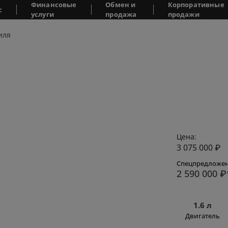
Финансовые
Обмен и
Корпоративные
с
услуги
продажа
продажи
иля
Цена:
3 075 000
₽
Спецпредложен
2 590 000
₽
1.6 л
Двигатель