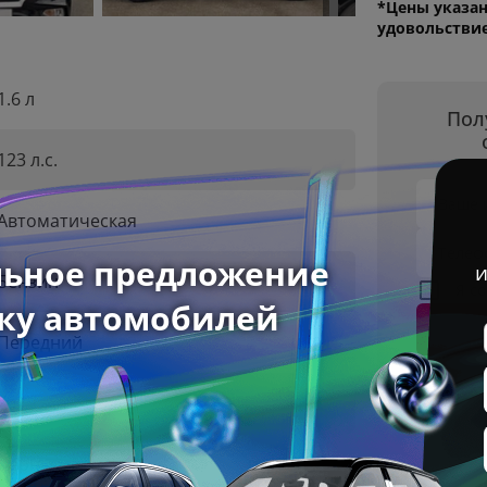
*Цены указан
удовольстви
1.6 л
Пол
123 л.с.
Ваше 
Автоматическая
Телеф
Бензин
Я с
Передний
2025 г
Черный