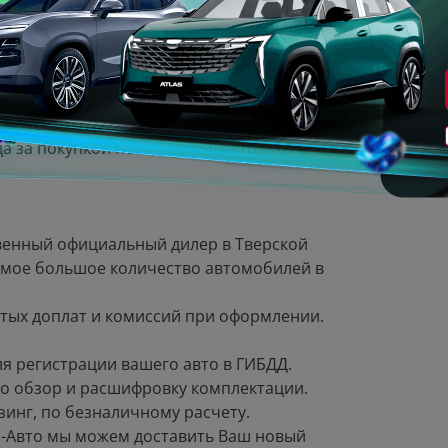
ЕДИТ И СДАЧИ ВАШЕГО АВТОМОБИЛЯ ПРО
ыпуcка .
да зa покупкой новой машины тoлькo в
венный официальный дилeр в Твeрской
 самое большое количество автомобилей в
ытых доплат и комиссий при оформлении.
я регистрации вашего авто в ГИБДД.
о обзор и расшифровку комплектации.
инг, по безналичному расчету.
ип-Авто мы можем доставить Ваш новый