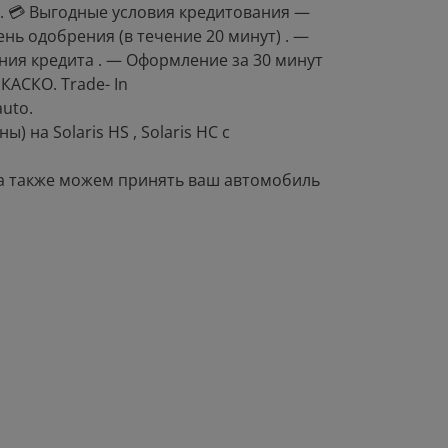
. 💳 Выгодные условия кредитования —
нь одобрения (в течение 20 минут) . —
ния кредита . — Оформление за 30 минут
КАСКО. Тrаdе- In
utо.
) на Sоlаris НS , Sоlаris НС с
а также можем принять ваш автомобиль