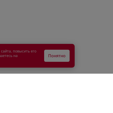
 сайта, повысить его
Понятно
шаетесь на
АТЕЛЯМ
ВЛАДЕЛЬЦАМ
едитование
Сервисные спецпредложени
рахование
Сервисное обслуживание