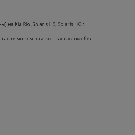
на Кiа Riо ,Sоlаris НS, Sоlаris НС с
а также можем принять ваш автомобиль