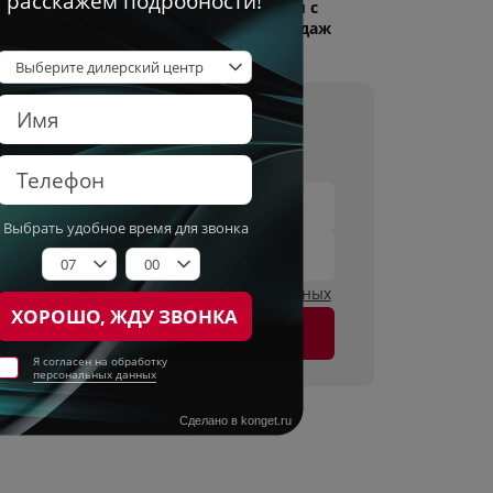
ы с учетом скидок. Подробности Вам с
ем расскажут менеджеры отдела продаж
учите лучшее предложение на
обмен вашего автомобиля!
имя
он
огласен на
обработку персональных данных
Оставить заявку