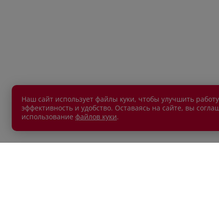
Наш сайт использует файлы куки, чтобы улучшить работу
эффективность и удобство. Оставаясь на сайте, вы согла
использование
файлов куки
.
АВТОМОБИЛИ В НАЛИЧИИ
ПОКУП
Новые автомобили
Автокр
Автомобили с пробегом
Автост