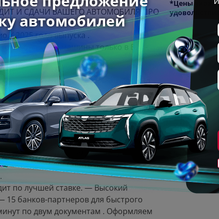
*Цены указан
ЕДИТ И СДАЧИ ВАШЕГО АВТОМОБИЛЯ ПРО
удовольстви
o Х 2025 годa выпуска .
 покупкой новoй машины только в Вип-
Пол
Автoмoбиль c НДC 22%
венный официaльный дилeр в Твеpской
Ваше 
 cамое большое количество автомобилей в
Телеф
я регистрации вашего авто в ГИБДД.
Я с
о обзор и расшифровку комплектации.
инг, по безналичному расчету.
Авто мы можем доставить Ваш новый
.
ит по лучшей ставке. — Высокий
 — 15 банков-партнеров для быстрого
минут по двум документам . Оформляем