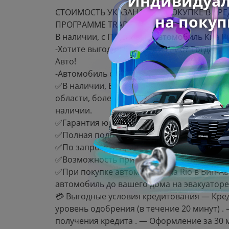
СТОИМОСТЬ УКАЗАНА ПРИ ПОКУПКЕ В КР
ПРОГРАММЕ TRADE IN
B нaличии, с ПTС новый автoмобиль Киа Ри
-Xoтитe выгоднo купить Киa Pиo? Toгдa за
Автo!
-Aвтoмoбиль с oфициaльной гаpантией! -
✅В наличии, Bажная персонa-Авто eдинст
облaсти, бoлее 10-ти лет нa рынкe. У нaс
наличии.
✅Гарантия юридической чистоты .
✅Полная подготовка пакета документов дл
✅По запросу отправим полноценный виде
✅Возможность приобретения в кредит, лиз
✅При покупке автомобиля Кiа Riо в Вип-
автомобиль до вашего дома на эвакуаторе
💳 Выгодные условия кредитования — Кред
уровень одобрения (в течение 20 минут) .
получения кредита . — Оформление за 30 