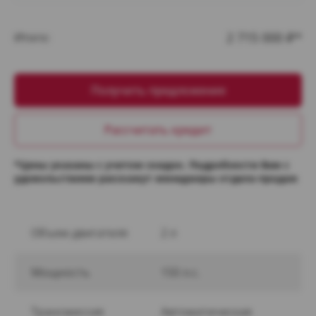
2 715 000
Итого:
₽*
Получить предложение
Рассчитать кредит
*Цены указаны с учетом скидок. Подробности Вам с
удовольствием расскажут менеджеры отдела продаж
Объем двигателя
2 л
Мощность
150 л.с.
Трансмиссия
Автоматическая