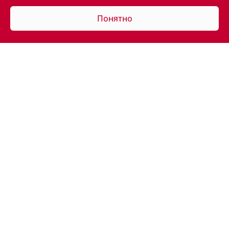
Понятно
АВТОМОБИЛИ В НАЛИЧИИ
ПОКУПАТЕЛЯМ
ВЛАДЕЛЬЦАМ
КОРПОРАТИВНЫЕ ПРОДАЖИ
КОНТАКТЫ