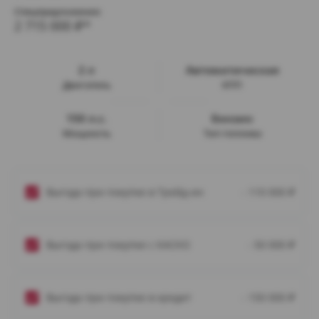
Спецпредложение:
2 715 000
₽*
2 л
Автоматическая
Двигатель
КПП
150 л.с.
Бензин
Мощность
Тип топлива
Выгода при покупке в Трейд-ин
- 110 000
₽
Выгода при покупке с КАСКО
- 50 000
₽
Выгода при покупке в кредит
- 150 000
₽