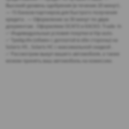
Высокий уровень одобрения (в течение 20 минут) .
— 15 банков-партнеров для быстрого получения
кредита . — Оформление за 30 минут по двум
документам . Оформляем ОСАГО и КАСКО. Тrаdе- In
✅ Индивидуальные условия покупки в Viр-аutо.
✅ Трейд-Ин (обмен с доплатой в обе стороны) на
Sоlаris НS , Sоlаris НС с максимальной скидкой .
✅ Рассмотрим выкуп вашего автомобиля, а также
можем принять ваш автомобиль на комиссию.