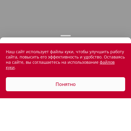
Наш сайт использует файлы куки, чтобы улучшить работу
сайта, повысить его эффективность и удобство. Оставаясь
на сайте, вы соглашаетесь на использование
файлов
куки
.
Понятно
АВТОМОБИЛИ В НАЛИЧИИ