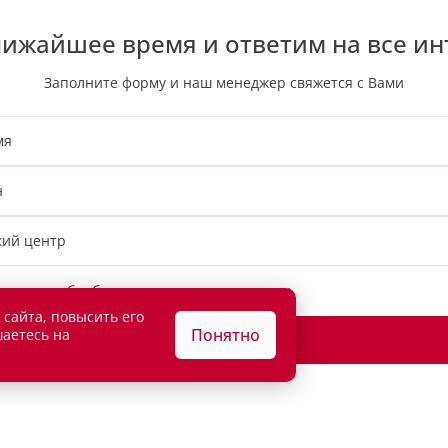
лижайшее время и ответим на все и
Заполните форму и наш менеджер свяжется с Вами
мя
н
кий центр
ласен на
обработку персональных данных
 сайта, повысить его
Понятно
шаетесь на
Оставить заявку