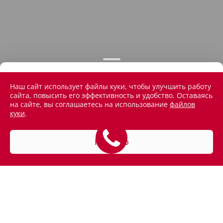
Наш сайт использует файлы куки, чтобы улучшить работу
сайта, повысить его эффективность и удобство. Оставаясь
на сайте, вы соглашаетесь на использование
файлов
куки
.
Понятно
АВТОМОБИЛИ В НАЛИЧИИ